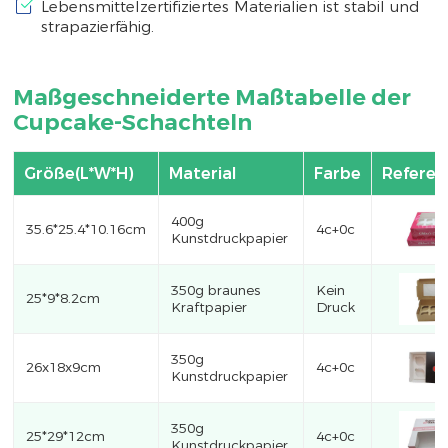
Lebensmittelzertifiziertes Materialien ist stabil und
strapazierfähig.
Maßgeschneiderte Maßtabelle der
Cupcake-Schachteln
Größe(L*W*H)
Material
Farbe
Referen
400g
35.6*25.4*10.16cm
4c+0c
Kunstdruckpapier
350g braunes
Kein
25*9*8.2cm
Kraftpapier
Druck
350g
26x18x9cm
4c+0c
Kunstdruckpapier
350g
25*29*12cm
4c+0c
Kunstdruckpapier