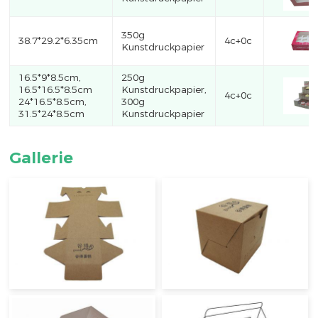
350g
38.7*29.2*6.35cm
4c+0c
Kunstdruckpapier
16.5*9*8.5cm,
250g
16.5*16.5*8.5cm
Kunstdruckpapier,
4c+0c
24*16.5*8.5cm,
300g
31.5*24*8.5cm
Kunstdruckpapier
Gallerie