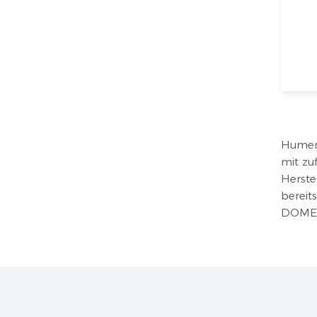
Humen 
mit zu
Herste
bereit
DOME, 