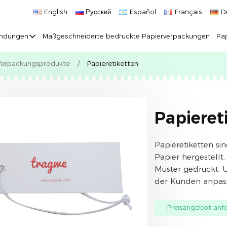
English
Русский
Español
Français
D
ndungen
Maßgeschneiderte bedruckte Papierverpackungen
Pap
Verpackungsprodukte
Papieretiketten
Papieret
Papieretiketten s
Papier hergestellt
Muster gedruckt. 
der Kunden anpas
Preisangebot anf