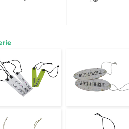
Gold
erie