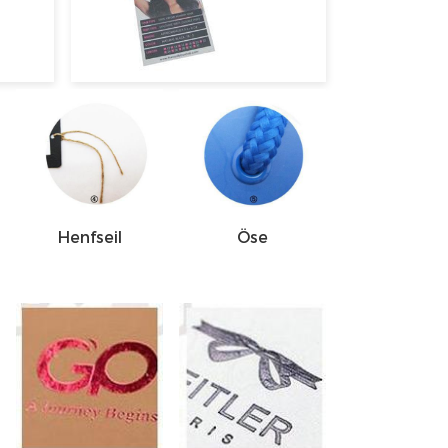
Henfseil
Öse