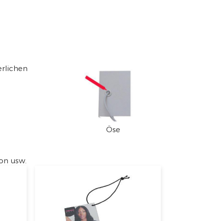
erlichen
Öse
bon usw.