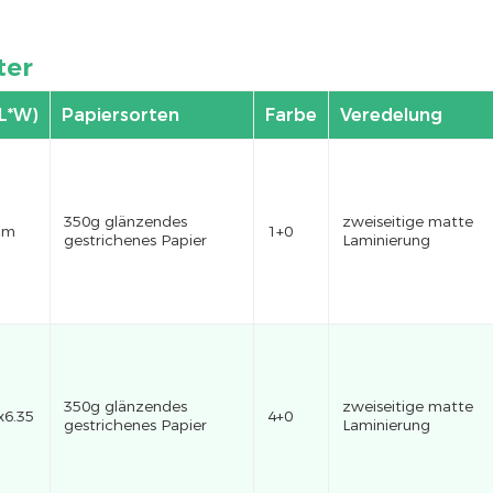
ter
(L*W)
Papiersorten
Farbe
Veredelung
350g glänzendes
zweiseitige matte
cm
1+0
gestrichenes Papier
Laminierung
350g glänzendes
zweiseitige matte
x6.35
4+0
gestrichenes Papier
Laminierung