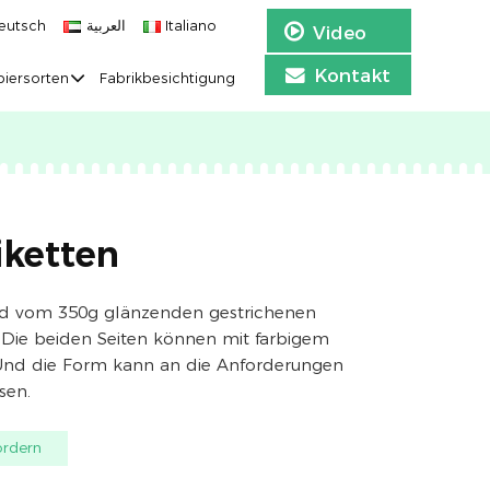
eutsch
العربية
Italiano
Video
Kontakt
iersorten
Fabrikbesichtigung
iketten
ind vom 350g glänzenden gestrichenen
. Die beiden Seiten können mit farbigem
Und die Form kann an die Anforderungen
sen.
ordern