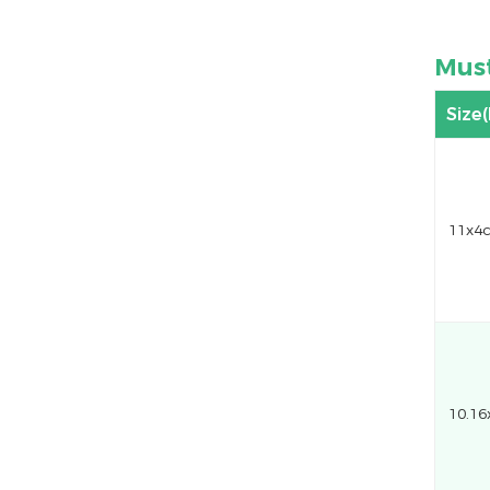
Mus
Size
11x4
10.16