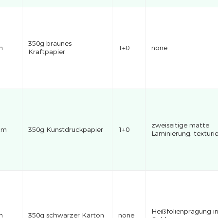
350g braunes
m
1+0
none
Kraftpapier
zweiseitige matte
cm
350g Kunstdruckpapier
1+0
Laminierung, texturie
Heißfolienprägung i
m
350g schwarzer Karton
none