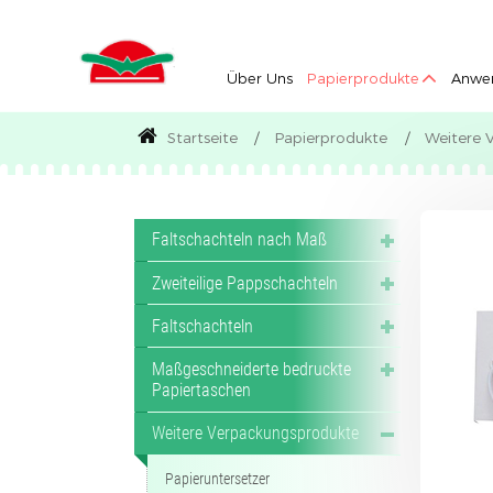
Über Uns
Papierprodukte
Anwe
Startseite
Papierprodukte
Weitere 
Faltschachteln nach Maß
Zweiteilige Pappschachteln
Faltschachteln
Maßgeschneiderte bedruckte
Papiertaschen
Weitere Verpackungsprodukte
Papieruntersetzer