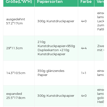
Größe(L*W*H)
Papiersorten
Farbe
Vere
einsei
lamini
ausgedehnt
300g Kunstdruckpapier
4+0
Lacki
57.2*17cm
zum Te
Faltk
210g
Kunstdruckpapier+950g
Zweis
29*11.3cm
4+4
Duplexkarton +210g
mit Öl
Kunstdruckpapier
350g glänzendes
einsei
14.3*10.5cm
1+1
Papier
lamin
einsei
expanded
lamini
300g Kunstdruckpapier
4+0
25.5*17.8cm
golde
Heißf