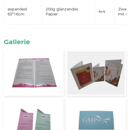
expanded:
200g glänzendes
Zweis
4+4
63*16cm
Papier
mit Öl
Gallerie