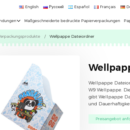
English
Русский
Español
Français
D
ndungen
Maßgeschneiderte bedruckte Papierverpackungen
Pap
Verpackungsprodukte
Wellpappe Dateiordner
Wellpap
Wellpappe Dateior
W9 Wellpappe. Die
gibt Wellpappe Da
und Dauerhaftigkei
Preisangebot anf