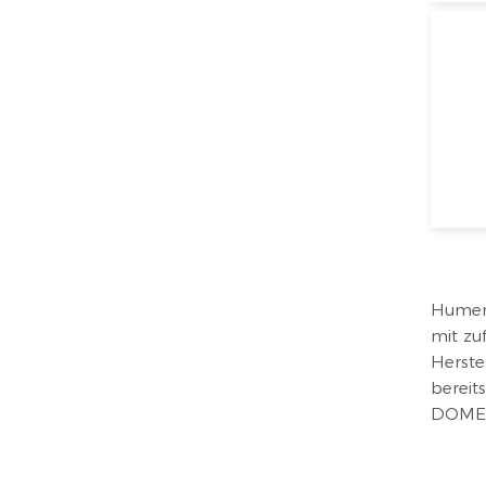
Humen 
mit zu
Herste
bereit
DOME, 