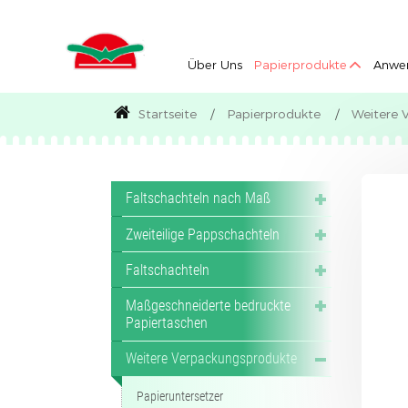
Über Uns
Papierprodukte
Anwe
Startseite
Papierprodukte
Weitere 
Faltschachteln nach Maß
Zweiteilige Pappschachteln
Faltschachteln
Maßgeschneiderte bedruckte
Papiertaschen
Weitere Verpackungsprodukte
Papieruntersetzer