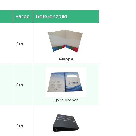
Farbe
Referenzbild
4+4
Mappe
4+4
Spiralordner
4+4