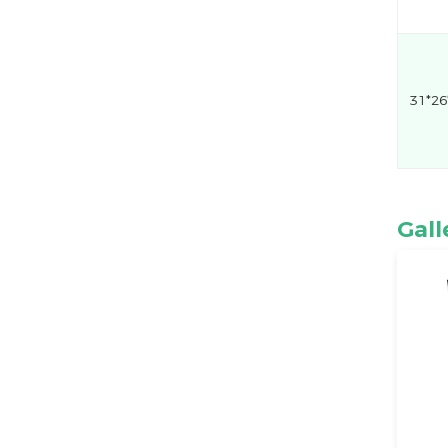
31*2
Gall