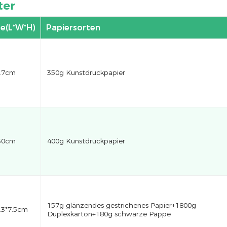
ter
e(L*W*H)
Papiersorten
0.7cm
350g Kunstdruckpapier
*30cm
400g Kunstdruckpapier
157g glänzendes gestrichenes Papier+1800g
.3*7.5cm
Duplexkarton+180g schwarze Pappe