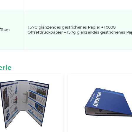
157G glänzendes gestrichenes Papier +1000G
6*5cm
Offsetdruckpapier +157g glänzendes gestrichenes Pa
erie