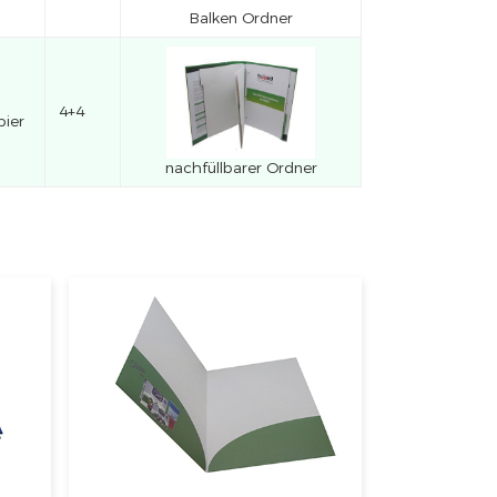
Balken Ordner
4+4
pier
nachfüllbarer Ordner