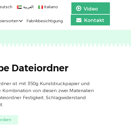
eutsch
العربية
Italiano
Video
Kontakt
iersorten
Fabrikbesichtigung
pe Dateiordner
dner ist mit 350g Kunstdruckpapier und
 Kombination von diesen zwei Materialien
teiordner Festigkeit, Schlagwiderstand
t.
ordern