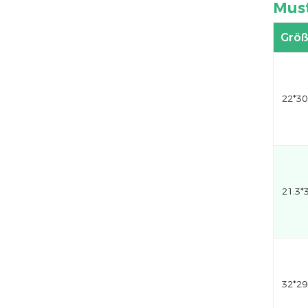
Mus
Größ
22*3
21.3
32*29