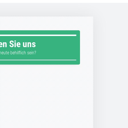
en Sie uns
eute behilflich sein?